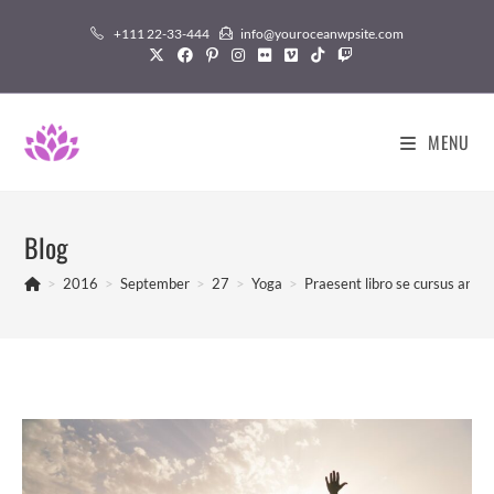
Skip
+111 22-33-444
info@youroceanwpsite.com
to
content
MENU
Blog
>
2016
>
September
>
27
>
Yoga
>
Praesent libro se cursus ante