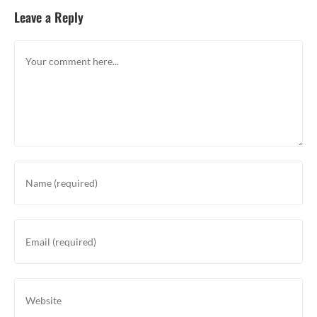
Leave a Reply
Comment
Enter
your
name
or
Enter
username
your
to
email
comment
address
Enter
to
your
comment