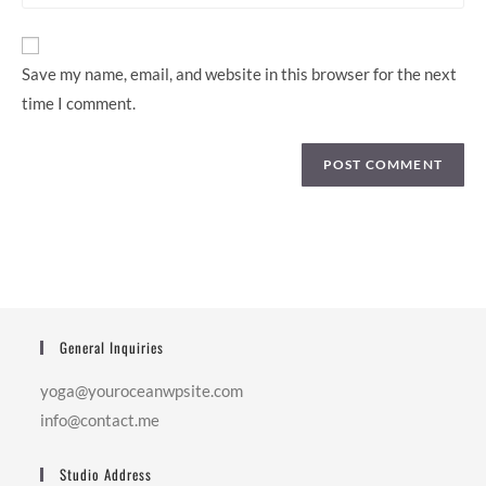
website
URL
(optional)
Save my name, email, and website in this browser for the next
time I comment.
General Inquiries
yoga@youroceanwpsite.com
info@contact.me
Studio Address