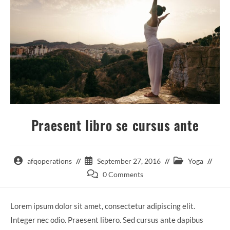
Praesent libro se cursus ante
Post
Post
Post
afqoperations
September 27, 2016
Yoga
author:
published:
category:
Post
0 Comments
comments:
Lorem ipsum dolor sit amet, consectetur adipiscing elit.
Integer nec odio. Praesent libero. Sed cursus ante dapibus